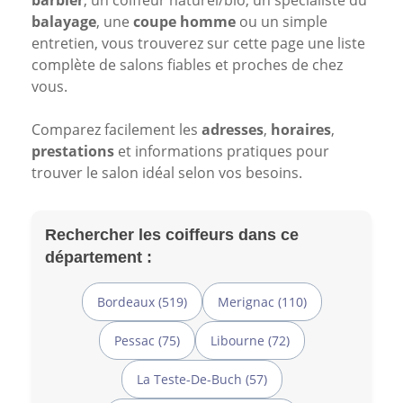
barbier
, un coiffeur naturel/bio, un spécialiste du
balayage
, une
coupe homme
ou un simple
entretien, vous trouverez sur cette page une liste
complète de salons fiables et proches de chez
vous.
Comparez facilement les
adresses
,
horaires
,
prestations
et informations pratiques pour
trouver le salon idéal selon vos besoins.
Rechercher les coiffeurs dans ce
département :
Bordeaux (519)
Merignac (110)
Pessac (75)
Libourne (72)
La Teste-De-Buch (57)