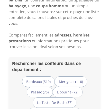
barbier
, un coiffeur naturel/bio, un spécialiste du
balayage
, une
coupe homme
ou un simple
entretien, vous trouverez sur cette page une liste
complète de salons fiables et proches de chez
vous.
Comparez facilement les
adresses
,
horaires
,
prestations
et informations pratiques pour
trouver le salon idéal selon vos besoins.
Rechercher les coiffeurs dans ce
département :
Bordeaux (519)
Merignac (110)
Pessac (75)
Libourne (72)
La Teste-De-Buch (57)