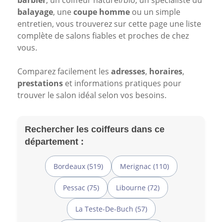
barbier
, un coiffeur naturel/bio, un spécialiste du
balayage
, une
coupe homme
ou un simple
entretien, vous trouverez sur cette page une liste
complète de salons fiables et proches de chez
vous.
Comparez facilement les
adresses
,
horaires
,
prestations
et informations pratiques pour
trouver le salon idéal selon vos besoins.
Rechercher les coiffeurs dans ce
département :
Bordeaux (519)
Merignac (110)
Pessac (75)
Libourne (72)
La Teste-De-Buch (57)