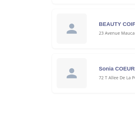
BEAUTY COI
23 Avenue Maucai
Sonia COEUR
72 T Allee De La 