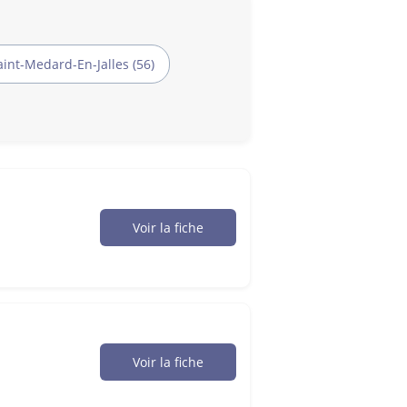
aint-Medard-En-Jalles (56)
Voir la fiche
Voir la fiche