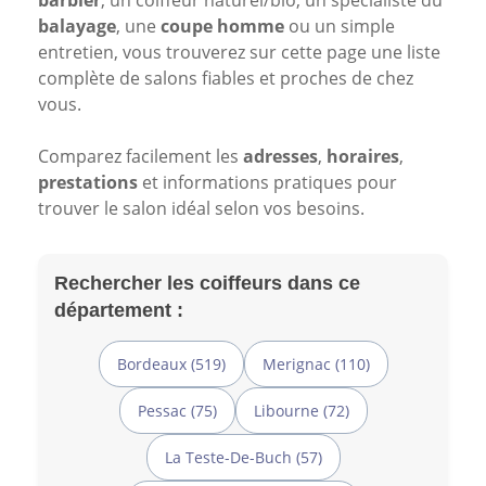
barbier
, un coiffeur naturel/bio, un spécialiste du
balayage
, une
coupe homme
ou un simple
entretien, vous trouverez sur cette page une liste
complète de salons fiables et proches de chez
vous.
Comparez facilement les
adresses
,
horaires
,
prestations
et informations pratiques pour
trouver le salon idéal selon vos besoins.
Rechercher les coiffeurs dans ce
département :
Bordeaux (519)
Merignac (110)
Pessac (75)
Libourne (72)
La Teste-De-Buch (57)