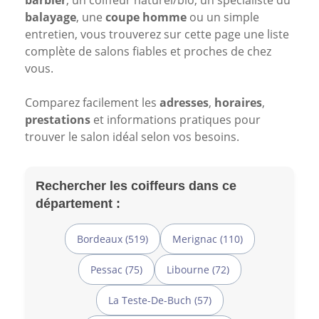
barbier
, un coiffeur naturel/bio, un spécialiste du
balayage
, une
coupe homme
ou un simple
entretien, vous trouverez sur cette page une liste
complète de salons fiables et proches de chez
vous.
Comparez facilement les
adresses
,
horaires
,
prestations
et informations pratiques pour
trouver le salon idéal selon vos besoins.
Rechercher les coiffeurs dans ce
département :
Bordeaux (519)
Merignac (110)
Pessac (75)
Libourne (72)
La Teste-De-Buch (57)