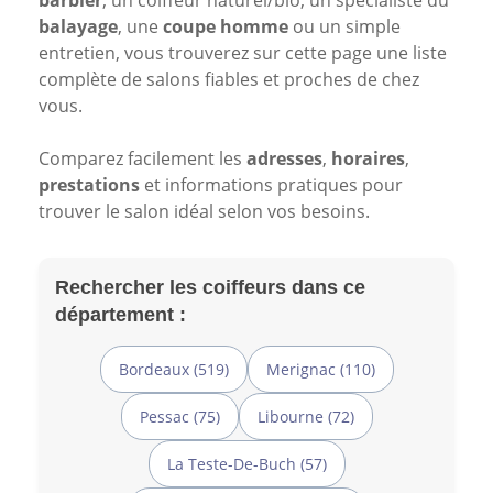
barbier
, un coiffeur naturel/bio, un spécialiste du
balayage
, une
coupe homme
ou un simple
entretien, vous trouverez sur cette page une liste
complète de salons fiables et proches de chez
vous.
Comparez facilement les
adresses
,
horaires
,
prestations
et informations pratiques pour
trouver le salon idéal selon vos besoins.
Rechercher les coiffeurs dans ce
département :
Bordeaux (519)
Merignac (110)
Pessac (75)
Libourne (72)
La Teste-De-Buch (57)