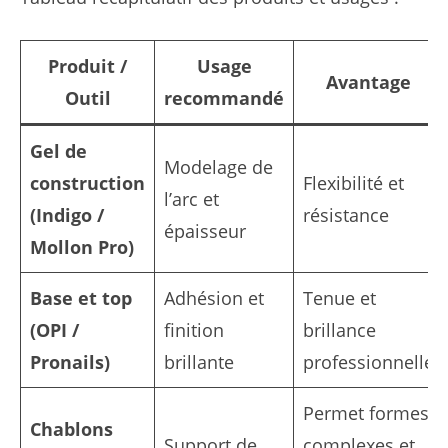
Produit /
Usage
Avantage
Outil
recommandé
Gel de
Modelage de
construction
Flexibilité et
l’arc et
(Indigo /
résistance
épaisseur
Mollon Pro)
Base et top
Adhésion et
Tenue et
(OPI /
finition
brillance
Pronails)
brillante
professionnelle
Permet formes
Chablons
Support de
complexes et