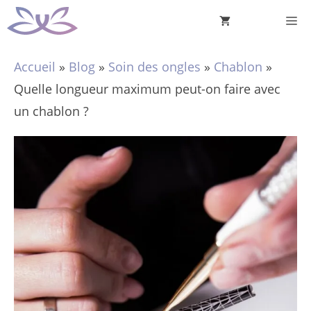
Aller
M
au
contenu
Accueil
»
Blog
»
Soin des ongles
»
Chablon
»
Quelle longueur maximum peut-on faire avec
un chablon ?