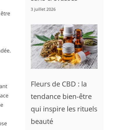
3 juillet 2026
 être
ndée.
Fleurs de CBD : la
tant
tendance bien-être
cace
ne
qui inspire les rituels
beauté
ose