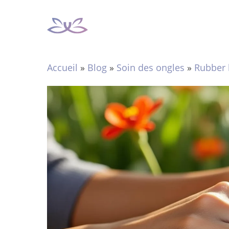
Aller
au
contenu
Accueil
»
Blog
»
Soin des ongles
»
Rubber 