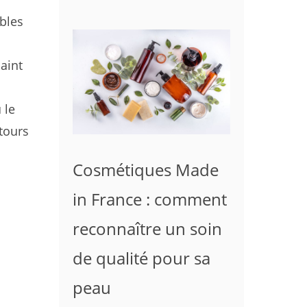
ibles
aint
 le
etours
Cosmétiques Made
in France : comment
reconnaître un soin
de qualité pour sa
peau