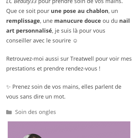
LC Beauty33
pour prendre soin de vos mains.
Que ce soit pour
une pose au chablon
, un
remplissage
, une
manucure douce
ou du
nail
art personnalisé
, je suis là pour vous
conseiller avec le sourire ☺️
Retrouvez-moi aussi sur Treatwell pour voir mes
prestations et prendre rendez-vous !
✨ Prenez soin de vos mains, elles parlent de
vous sans dire un mot.
Catégories
Soin des ongles