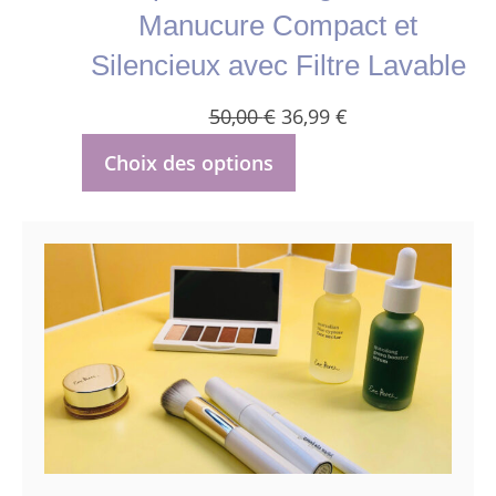
Manucure Compact et
Silencieux avec Filtre Lavable
Le
Le
50,00
€
36,99
€
prix
prix
Choix des options
initial
actuel
était :
est :
50,00 €.
36,99 €.