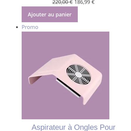
Le
Le
220,00
€
186,99
€
prix
prix
Ajouter au panier
initial
actuel
Produit
Promo
était :
est :
en
220,00 €.
186,99 €.
promotion
Aspirateur à Ongles Pour