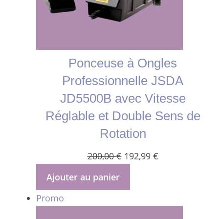
Ponceuse à Ongles
Professionnelle JSDA
JD5500B avec Vitesse
Réglable et Double Sens de
Rotation
Le
Le
200,00
€
192,99
€
prix
prix
Ajouter au panier
initial
actuel
Produit
Promo
était :
est :
en
200,00 €.
192,99 €.