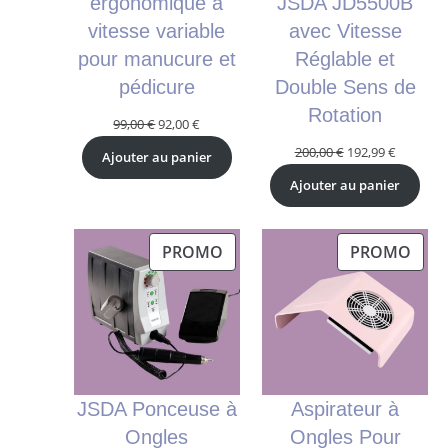
ergonomique à
JSDA JD5500B
vitesse variable
avec Vitesse
pour manucure et
Réglable et
pédicure
Double Sens de
Rotation
Le
Le
99,00
€
92,00
€
prix
prix
Le
Le
200,00
€
192,99
€
Ajouter au panier
initial
actuel
prix
prix
Ajouter au panier
était :
est :
initial
actuel
99,00 €.
92,00 €.
était :
est :
200,00 €.
192,99 €.
PRODUIT
PRO
PROMO
PROMO
EN
EN
PROMOTION
PRO
JSDA Ponceuse à
Aspirateur à
Ongles
Ongles Pour