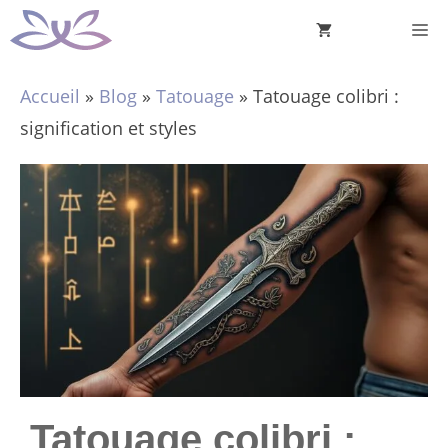
Aller
M
au
contenu
Accueil
»
Blog
»
Tatouage
»
Tatouage colibri :
signification et styles
Tatouage colibri :