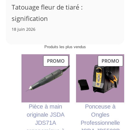
Tatouage fleur de tiaré :
signification
18 juin 2026
Produits les plus vendus
PRODUIT
PRO
PROMO
PROMO
EN
EN
PROMOTION
PRO
Pièce à main
Ponceuse à
originale JSDA
Ongles
JDS71A
Professionnelle