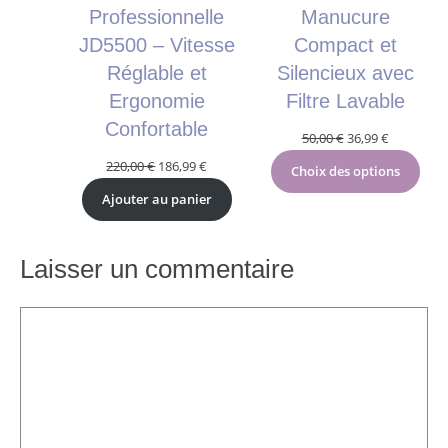
Professionnelle
Manucure
JD5500 – Vitesse
Compact et
Réglable et
Silencieux avec
Ergonomie
Filtre Lavable
Confortable
Le
Le
50,00
€
36,99
€
prix
prix
Le
Le
220,00
€
186,99
€
Choix des options
initial
actuel
prix
prix
Ajouter au panier
était :
est :
initial
actuel
50,00 €.
36,99 €.
était :
est :
220,00 €.
186,99 €.
Laisser un commentaire
Commentaire