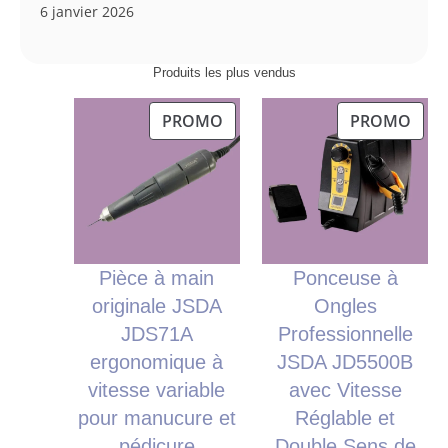
6 janvier 2026
Produits les plus vendus
PRODUIT
PRO
PROMO
PROMO
EN
EN
PROMOTION
PRO
Pièce à main
Ponceuse à
originale JSDA
Ongles
JDS71A
Professionnelle
ergonomique à
JSDA JD5500B
vitesse variable
avec Vitesse
pour manucure et
Réglable et
pédicure
Double Sens de