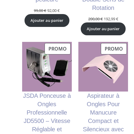
Rotation
Le
Le
99,00
€
92,00
€
prix
prix
Le
Le
200,00
€
192,99
€
Ajouter au panier
initial
actuel
prix
prix
Ajouter au panier
était :
est :
initial
actuel
99,00 €.
92,00 €.
était :
est :
200,00 €.
192,99 €.
PRODUIT
PRO
PROMO
PROMO
EN
EN
PROMOTION
PRO
JSDA Ponceuse à
Aspirateur à
Ongles
Ongles Pour
Professionnelle
Manucure
JD5500 – Vitesse
Compact et
Réglable et
Silencieux avec