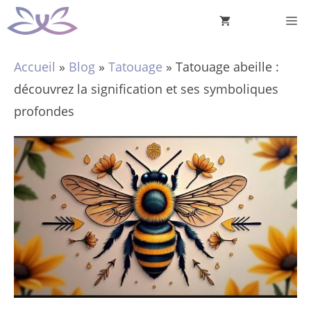
Aller
M
au
contenu
Accueil
»
Blog
»
Tatouage
»
Tatouage abeille :
découvrez la signification et ses symboliques
profondes