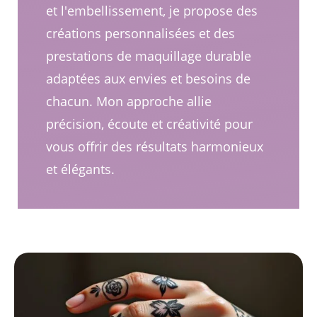
et l'embellissement, je propose des
créations personnalisées et des
prestations de maquillage durable
adaptées aux envies et besoins de
chacun. Mon approche allie
précision, écoute et créativité pour
vous offrir des résultats harmonieux
et élégants.