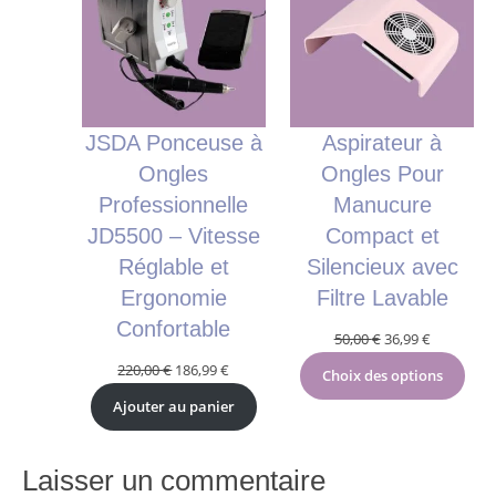
PROMOTION
PRO
JSDA Ponceuse à
Aspirateur à
Ongles
Ongles Pour
Professionnelle
Manucure
JD5500 – Vitesse
Compact et
Réglable et
Silencieux avec
Ergonomie
Filtre Lavable
Confortable
Le
Le
50,00
€
36,99
€
prix
prix
Le
Le
220,00
€
186,99
€
Choix des options
initial
actuel
prix
prix
Ajouter au panier
était :
est :
initial
actuel
50,00 €.
36,99 €.
était :
est :
220,00 €.
186,99 €.
Laisser un commentaire