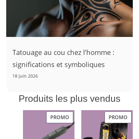
Tatouage au cou chez l’homme :
significations et symboliques
18 juin 2026
Produits les plus vendus
PRODUIT
PRO
PROMO
PROMO
EN
EN
PROMOTION
PRO