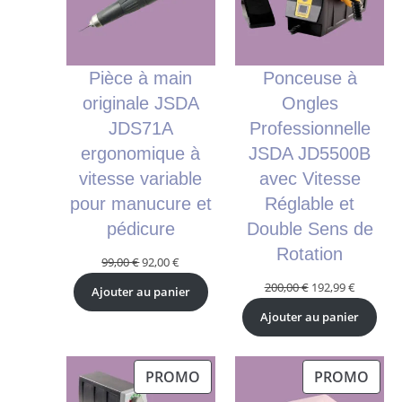
Pièce à main
Ponceuse à
originale JSDA
Ongles
JDS71A
Professionnelle
ergonomique à
JSDA JD5500B
vitesse variable
avec Vitesse
pour manucure et
Réglable et
pédicure
Double Sens de
Rotation
Le
Le
99,00
€
92,00
€
prix
prix
Le
Le
200,00
€
192,99
€
Ajouter au panier
initial
actuel
prix
prix
Ajouter au panier
était :
est :
initial
actuel
99,00 €.
92,00 €.
était :
est :
200,00 €.
192,99 €.
PRODUIT
PRO
PROMO
PROMO
EN
EN