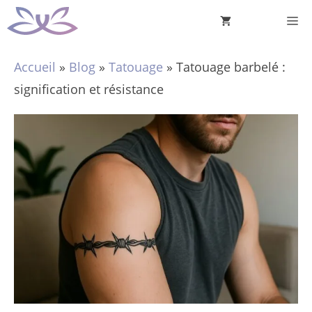
Aller
M
au
contenu
Accueil
»
Blog
»
Tatouage
»
Tatouage barbelé :
signification et résistance