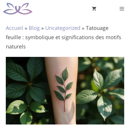
Aller
M
au
contenu
Accueil
»
Blog
»
Uncategorized
»
Tatouage
feuille : symbolique et significations des motifs
naturels