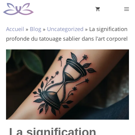
Aller
M
au
contenu
Accueil
»
Blog
»
Uncategorized
»
La signification
profonde du tatouage sablier dans l’art corporel
La signification