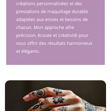
créations personnalisées et des
prestations de maquillage durable
adaptées aux envies et besoins de
chacun. Mon approche allie
précision, écoute et créativité pour
vous offrir des résultats harmonieux
et élégants.