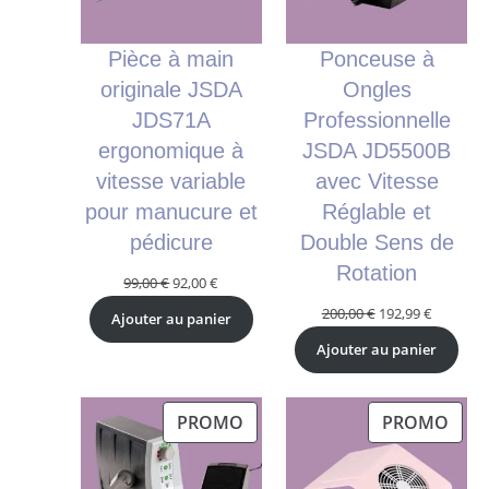
Pièce à main
Ponceuse à
originale JSDA
Ongles
JDS71A
Professionnelle
ergonomique à
JSDA JD5500B
vitesse variable
avec Vitesse
pour manucure et
Réglable et
pédicure
Double Sens de
Rotation
Le
Le
99,00
€
92,00
€
prix
prix
Le
Le
200,00
€
192,99
€
Ajouter au panier
initial
actuel
prix
prix
Ajouter au panier
était :
est :
initial
actuel
99,00 €.
92,00 €.
était :
est :
200,00 €.
192,99 €.
PRODUIT
PRO
PROMO
PROMO
EN
EN
PROMOTION
PRO