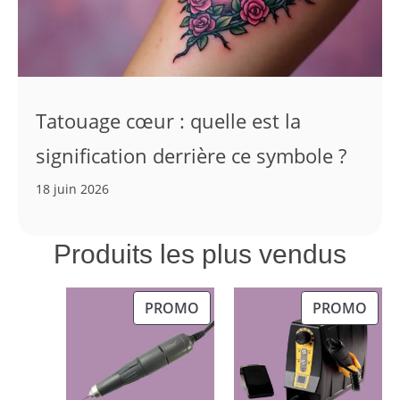
Tatouage cœur : quelle est la
signification derrière ce symbole ?
18 juin 2026
Produits les plus vendus
PRODUIT
PRO
PROMO
PROMO
EN
EN
PROMOTION
PRO