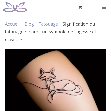
Aller
M
au
contenu
Accueil
»
Blog
»
Tatouage
»
Signification du
tatouage renard : un symbole de sagesse et
d’astuce