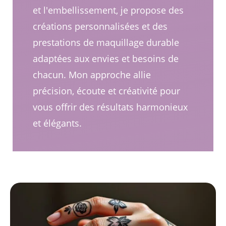
et l'embellissement, je propose des
créations personnalisées et des
prestations de maquillage durable
adaptées aux envies et besoins de
chacun. Mon approche allie
précision, écoute et créativité pour
vous offrir des résultats harmonieux
et élégants.