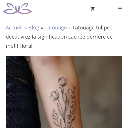
Aller
M
au
contenu
Accueil
»
Blog
»
Tatouage
»
Tatouage tulipe :
découvrez la signification cachée derrière ce
motif floral