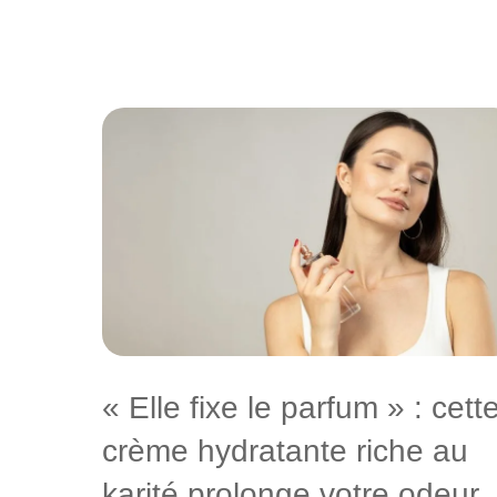
« Elle fixe le parfum » : cett
crème hydratante riche au
karité prolonge votre odeur