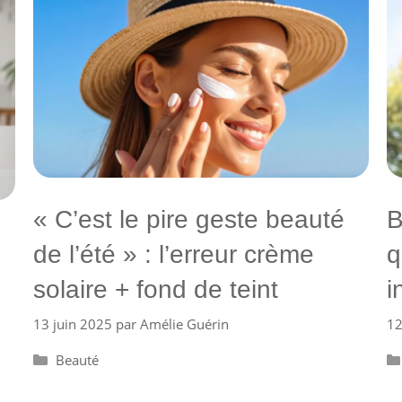
« C’est le pire geste beauté
B
de l’été » : l’erreur crème
q
solaire + fond de teint
i
13 juin 2025
par
Amélie Guérin
12
Catégories
Beauté