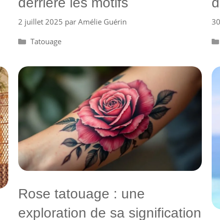
derrière les motifs
d
2 juillet 2025
par
Amélie Guérin
30
Catégories
Tatouage
Rose tatouage : une
exploration de sa signification