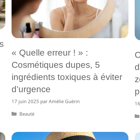
s
« Quelle erreur ! » :
C
Cosmétiques dupes, 5
d
ingrédients toxiques à éviter
z
d’urgence
p
17 juin 2025
par
Amélie Guérin
16
Catégories
Beauté