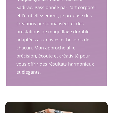
Sadirac. Passionnée par l'art corporel
et l'embellissement, je propose des
créations personnalisées et des
prestations de maquillage durable
adaptées aux envies et besoins de
chacun. Mon approche allie
précision, écoute et créativité pour
vous offrir des résultats harmonieux
et élégants.