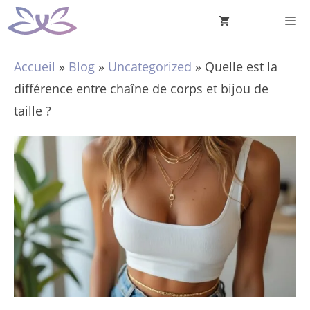
Aller
M
au
contenu
Accueil
»
Blog
»
Uncategorized
»
Quelle est la
différence entre chaîne de corps et bijou de
taille ?