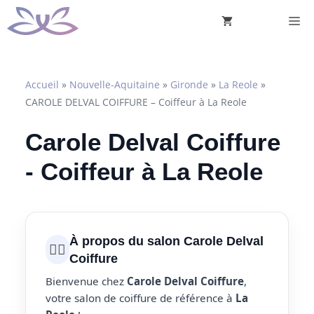
Aller
M
au
contenu
Accueil
»
Nouvelle-Aquitaine
»
Gironde
»
La Reole
»
CAROLE DELVAL COIFFURE – Coiffeur à La Reole
Carole Delval Coiffure
- Coiffeur à La Reole
À propos du salon Carole Delval
💇‍♀️
Coiffure
Bienvenue chez
Carole Delval Coiffure
,
votre salon de coiffure de référence à
La