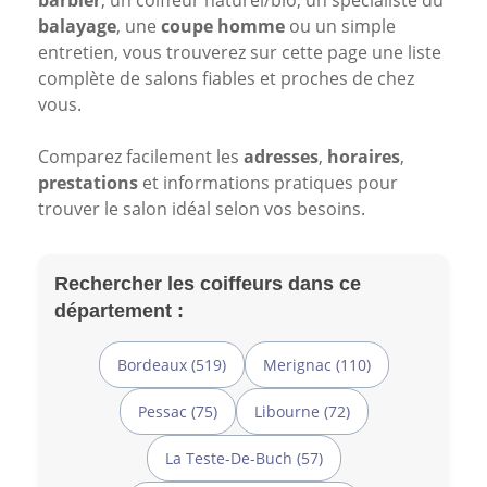
barbier
, un coiffeur naturel/bio, un spécialiste du
balayage
, une
coupe homme
ou un simple
entretien, vous trouverez sur cette page une liste
complète de salons fiables et proches de chez
vous.
Comparez facilement les
adresses
,
horaires
,
prestations
et informations pratiques pour
trouver le salon idéal selon vos besoins.
Rechercher les coiffeurs dans ce
département :
Bordeaux (519)
Merignac (110)
Pessac (75)
Libourne (72)
La Teste-De-Buch (57)