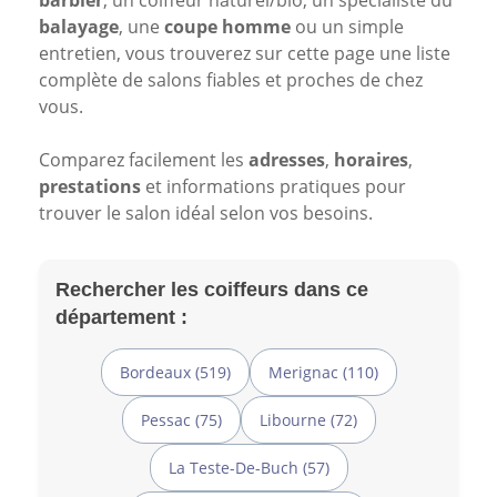
barbier
, un coiffeur naturel/bio, un spécialiste du
balayage
, une
coupe homme
ou un simple
entretien, vous trouverez sur cette page une liste
complète de salons fiables et proches de chez
vous.
Comparez facilement les
adresses
,
horaires
,
prestations
et informations pratiques pour
trouver le salon idéal selon vos besoins.
Rechercher les coiffeurs dans ce
département :
Bordeaux (519)
Merignac (110)
Pessac (75)
Libourne (72)
La Teste-De-Buch (57)