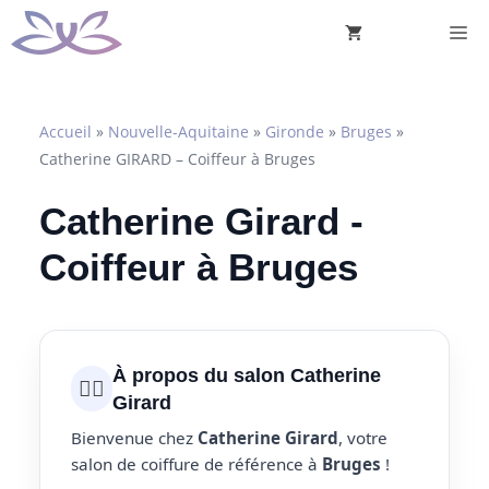
Aller
M
au
contenu
Accueil
»
Nouvelle-Aquitaine
»
Gironde
»
Bruges
»
Catherine GIRARD – Coiffeur à Bruges
Catherine Girard -
Coiffeur à Bruges
À propos du salon Catherine
💇‍♀️
Girard
Bienvenue chez
Catherine Girard
, votre
salon de coiffure de référence à
Bruges
!