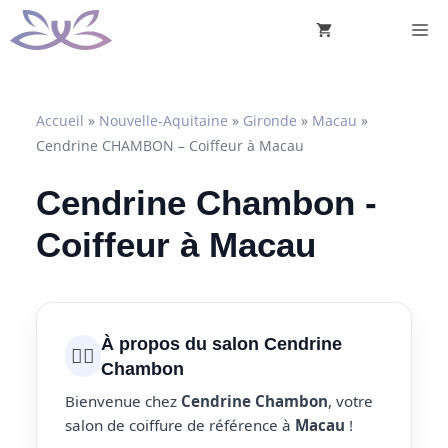
Aller
M
au
contenu
Accueil
»
Nouvelle-Aquitaine
»
Gironde
»
Macau
»
Cendrine CHAMBON – Coiffeur à Macau
Cendrine Chambon -
Coiffeur à Macau
À propos du salon Cendrine
💇‍♀️
Chambon
Bienvenue chez
Cendrine Chambon
, votre
salon de coiffure de référence à
Macau
!