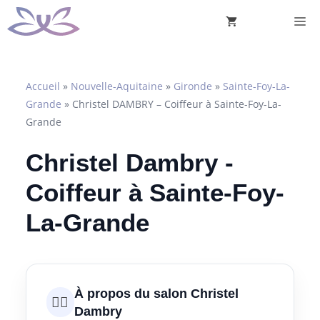
Aller
M
au
contenu
Accueil
»
Nouvelle-Aquitaine
»
Gironde
»
Sainte-Foy-La-
Grande
»
Christel DAMBRY – Coiffeur à Sainte-Foy-La-
Grande
Christel Dambry -
Coiffeur à Sainte-Foy-
La-Grande
À propos du salon Christel
💇‍♀️
Dambry