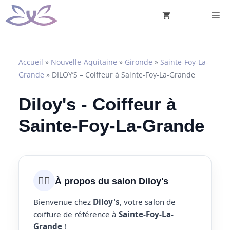
Aller
M
au
contenu
Accueil
»
Nouvelle-Aquitaine
»
Gironde
»
Sainte-Foy-La-
Grande
»
DILOY’S – Coiffeur à Sainte-Foy-La-Grande
Diloy's - Coiffeur à
Sainte-Foy-La-Grande
💇‍♀️
À propos du salon Diloy's
Bienvenue chez
Diloy's
, votre salon de
coiffure de référence à
Sainte-Foy-La-
Grande
!