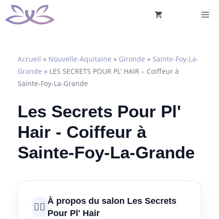
Aller
M
au
contenu
Accueil
»
Nouvelle-Aquitaine
»
Gironde
»
Sainte-Foy-La-
Grande
»
LES SECRETS POUR PL’ HAIR – Coiffeur à
Sainte-Foy-La-Grande
Les Secrets Pour Pl'
Hair - Coiffeur à
Sainte-Foy-La-Grande
À propos du salon Les Secrets
💇‍♀️
Pour Pl' Hair