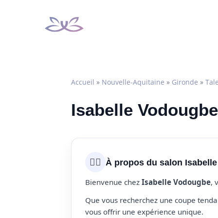
Aller
au
contenu
Accueil
»
Nouvelle-Aquitaine
»
Gironde
»
Tal
Isabelle Vodougbe 
💇‍♀️
À propos du salon Isabell
Bienvenue chez
Isabelle Vodougbe
, 
Que vous recherchez une coupe tendanc
vous offrir une expérience unique.