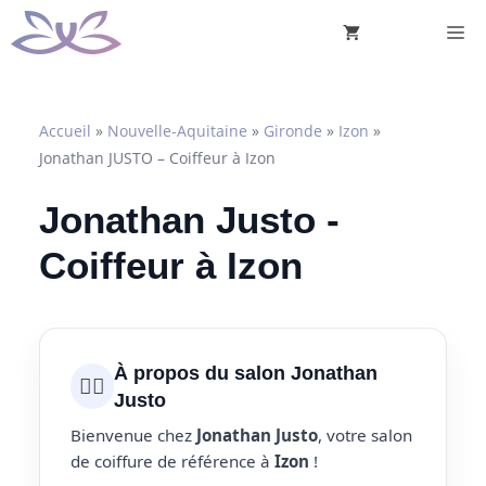
Aller
M
au
contenu
Accueil
»
Nouvelle-Aquitaine
»
Gironde
»
Izon
»
Jonathan JUSTO – Coiffeur à Izon
Jonathan Justo -
Coiffeur à Izon
À propos du salon Jonathan
💇‍♀️
Justo
Bienvenue chez
Jonathan Justo
, votre salon
de coiffure de référence à
Izon
!