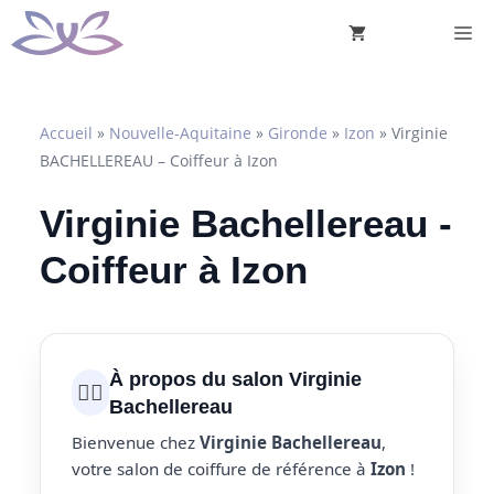
Aller
M
au
contenu
Accueil
»
Nouvelle-Aquitaine
»
Gironde
»
Izon
»
Virginie
BACHELLEREAU – Coiffeur à Izon
Virginie Bachellereau -
Coiffeur à Izon
À propos du salon Virginie
💇‍♀️
Bachellereau
Bienvenue chez
Virginie Bachellereau
,
votre salon de coiffure de référence à
Izon
!