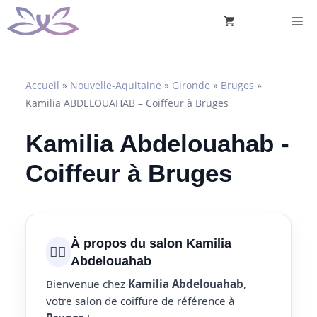
Aller
M
au
contenu
Accueil
»
Nouvelle-Aquitaine
»
Gironde
»
Bruges
»
Kamilia ABDELOUAHAB – Coiffeur à Bruges
Kamilia Abdelouahab -
Coiffeur à Bruges
À propos du salon Kamilia
💇‍♀️
Abdelouahab
Bienvenue chez
Kamilia Abdelouahab
,
votre salon de coiffure de référence à