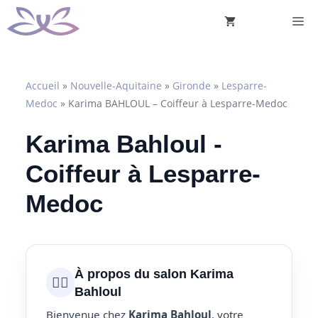
Aller
M
au
contenu
Accueil
»
Nouvelle-Aquitaine
»
Gironde
»
Lesparre-
Medoc
»
Karima BAHLOUL – Coiffeur à Lesparre-Medoc
Karima Bahloul -
Coiffeur à Lesparre-
Medoc
À propos du salon Karima
💇‍♀️
Bahloul
Bienvenue chez
Karima Bahloul
, votre