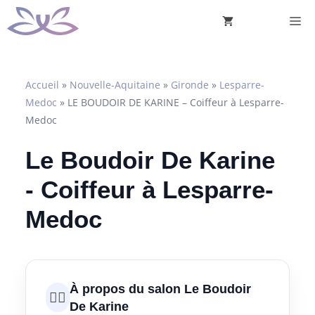
Aller
M
au
contenu
Accueil
»
Nouvelle-Aquitaine
»
Gironde
»
Lesparre-
Medoc
»
LE BOUDOIR DE KARINE – Coiffeur à Lesparre-
Medoc
Le Boudoir De Karine
- Coiffeur à Lesparre-
Medoc
À propos du salon Le Boudoir
💇‍♀️
De Karine