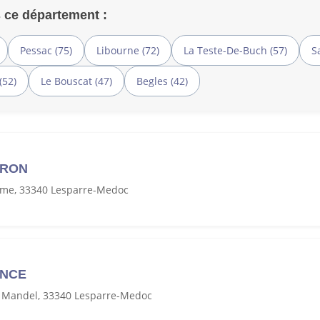
 ce département :
Pessac (75)
Libourne (72)
La Teste-De-Buch (57)
S
(52)
Le Bouscat (47)
Begles (42)
ERON
me, 33340 Lesparre-Medoc
ANCE
 Mandel, 33340 Lesparre-Medoc