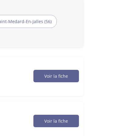
aint-Medard-En-Jalles (56)
Voir la fiche
Voir la fiche