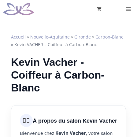
Aller
M
au
contenu
Accueil
»
Nouvelle-Aquitaine
»
Gironde
»
Carbon-Blanc
»
Kevin VACHER – Coiffeur à Carbon-Blanc
Kevin Vacher -
Coiffeur à Carbon-
Blanc
💇‍♀️
À propos du salon Kevin Vacher
Bienvenue chez
Kevin Vacher
, votre salon