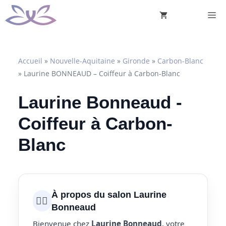
Aller
M
au
contenu
Accueil
»
Nouvelle-Aquitaine
»
Gironde
»
Carbon-Blanc
»
Laurine BONNEAUD – Coiffeur à Carbon-Blanc
Laurine Bonneaud -
Coiffeur à Carbon-
Blanc
À propos du salon Laurine
💇‍♀️
Bonneaud
Bienvenue chez
Laurine Bonneaud
, votre