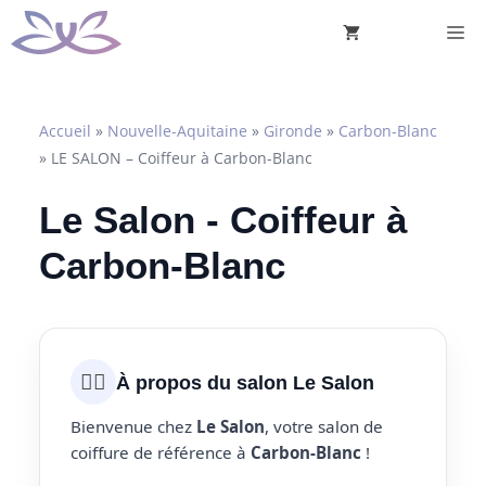
Aller
M
au
contenu
Accueil
»
Nouvelle-Aquitaine
»
Gironde
»
Carbon-Blanc
»
LE SALON – Coiffeur à Carbon-Blanc
Le Salon - Coiffeur à
Carbon-Blanc
💇‍♀️
À propos du salon Le Salon
Bienvenue chez
Le Salon
, votre salon de
coiffure de référence à
Carbon-Blanc
!