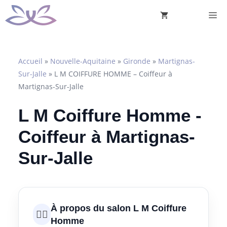
Aller
M
au
contenu
Accueil
»
Nouvelle-Aquitaine
»
Gironde
»
Martignas-
Sur-Jalle
»
L M COIFFURE HOMME – Coiffeur à
Martignas-Sur-Jalle
L M Coiffure Homme -
Coiffeur à Martignas-
Sur-Jalle
À propos du salon L M Coiffure
💇‍♀️
Homme