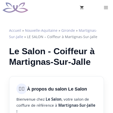
Aller
M
au
contenu
Accueil
»
Nouvelle-Aquitaine
»
Gironde
»
Martignas-
Sur-Jalle
»
LE SALON – Coiffeur à Martignas-Sur-Jalle
Le Salon - Coiffeur à
Martignas-Sur-Jalle
💇‍♀️
À propos du salon Le Salon
Bienvenue chez
Le Salon
, votre salon de
coiffure de référence à
Martignas-Sur-Jalle
!