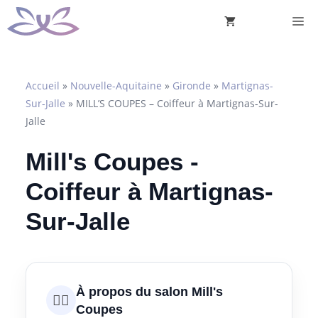
Aller
M
au
contenu
Accueil
»
Nouvelle-Aquitaine
»
Gironde
»
Martignas-
Sur-Jalle
»
MILL’S COUPES – Coiffeur à Martignas-Sur-
Jalle
Mill's Coupes -
Coiffeur à Martignas-
Sur-Jalle
À propos du salon Mill's
💇‍♀️
Coupes