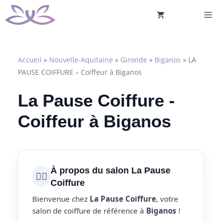
Aller
M
au
contenu
Accueil
»
Nouvelle-Aquitaine
»
Gironde
»
Biganos
»
LA
PAUSE COIFFURE – Coiffeur à Biganos
La Pause Coiffure -
Coiffeur à Biganos
À propos du salon La Pause
💇‍♀️
Coiffure
Bienvenue chez
La Pause Coiffure
, votre
salon de coiffure de référence à
Biganos
!