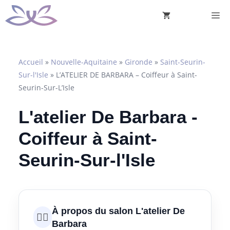
Aller
M
au
contenu
Accueil
»
Nouvelle-Aquitaine
»
Gironde
»
Saint-Seurin-
Sur-l'Isle
»
L’ATELIER DE BARBARA – Coiffeur à Saint-
Seurin-Sur-L’Isle
L'atelier De Barbara -
Coiffeur à Saint-
Seurin-Sur-l'Isle
À propos du salon L'atelier De
💇‍♀️
Barbara