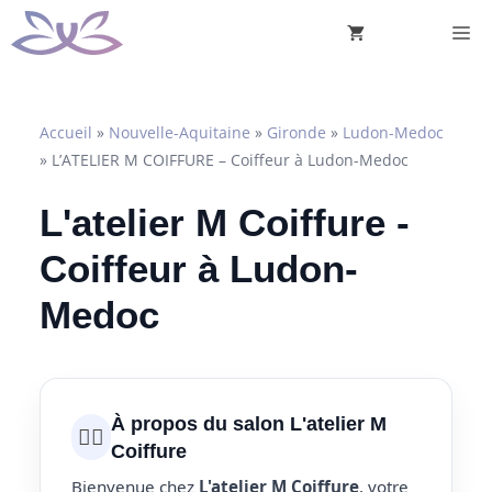
Aller
M
au
contenu
Accueil
»
Nouvelle-Aquitaine
»
Gironde
»
Ludon-Medoc
»
L’ATELIER M COIFFURE – Coiffeur à Ludon-Medoc
L'atelier M Coiffure -
Coiffeur à Ludon-
Medoc
À propos du salon L'atelier M
💇‍♀️
Coiffure
Bienvenue chez
L'atelier M Coiffure
, votre