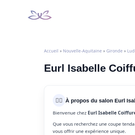
Aller
au
contenu
Accueil
»
Nouvelle-Aquitaine
»
Gironde
»
Lud
Eurl Isabelle Coif
💇‍♀️
À propos du salon Eurl Isa
Bienvenue chez
Eurl Isabelle Coiffur
Que vous recherchez une coupe tendanc
vous offrir une expérience unique.