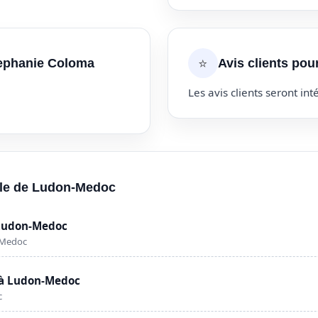
⭐
tephanie Coloma
Avis clients po
Les avis clients seront inté
ille de Ludon-Medoc
 Ludon-Medoc
-Medoc
 à Ludon-Medoc
c