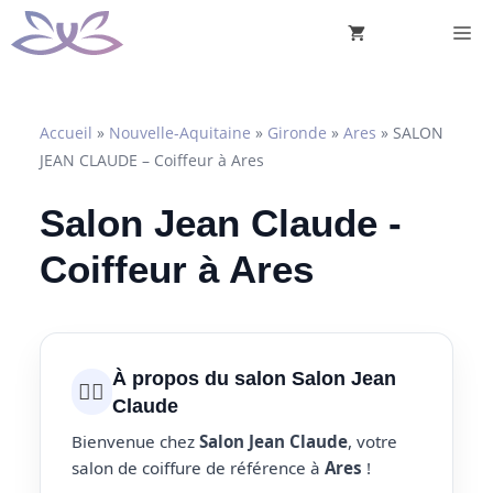
Aller
M
au
contenu
Accueil
»
Nouvelle-Aquitaine
»
Gironde
»
Ares
»
SALON
JEAN CLAUDE – Coiffeur à Ares
Salon Jean Claude -
Coiffeur à Ares
À propos du salon Salon Jean
💇‍♀️
Claude
Bienvenue chez
Salon Jean Claude
, votre
salon de coiffure de référence à
Ares
!