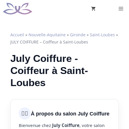
Aller
M
au
contenu
Accueil
»
Nouvelle-Aquitaine
»
Gironde
»
Saint-Loubes
»
JULY COIFFURE – Coiffeur à Saint-Loubes
July Coiffure -
Coiffeur à Saint-
Loubes
💇‍♀️
À propos du salon July Coiffure
Bienvenue chez
July Coiffure
, votre salon